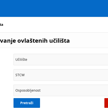
ta
vanje ovlaštenih učilišta
Učilište
STCW
Osposobljenost
Pretraži