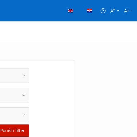
+
-
Pomoć
Poništi filter