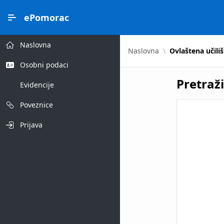
Skip to Main Content
ePomorac
Naslovna
Naslovna
Ovlaštena učiliš
Osobni podaci
Pretraži
Evidencije
Poveznice
Prijava